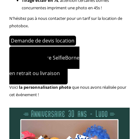
Tirage éclair en 7s
, attention certaines bornes
concurrentes impriment une photo en 45s !
N'hésitez pas à nous contacter pour un tarif sur la location de
photobox.
Demande de devis location
Réservez votre SelfieBorne
à partir de 200€
en retrait ou livraison
Voici
la personnalisation photo
que nous avons réalisée pour
cet événement !