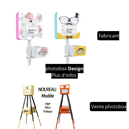
Fabricant
photobox
Design
Plus d'infos
Vente photobox